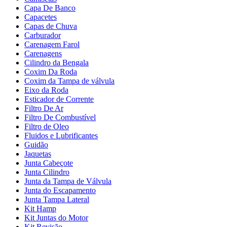
Capa De Banco
Capacetes
Capas de Chuva
Carburador
Carenagem Farol
Carenagens
Cilindro da Bengala
Coxim Da Roda
Coxim da Tampa de válvula
Eixo da Roda
Esticador de Corrente
Filtro De Ar
Filtro De Combustível
Filtro de Oleo
Fluidos e Lubrificantes
Guidão
Jaquetas
Junta Cabeçote
Junta Cilindro
Junta da Tampa de Válvula
Junta do Escapamento
Junta Tampa Lateral
Kit Hamp
Kit Juntas do Motor
Kit Revisão