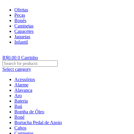
Ofertas
Peças
Bonés
Camisetas
Capacetes
Jaquetas
Infantil
R$
0.00
0
Carrinho
Select category
Acessórios
Alarme
Alavanca
Aro
Bateria
Baú
Bomba de Óleo
Boné
Borracha Pedal de Apoio
Cabos
Camisetas