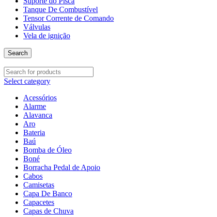
Suporte do Pisca
Tanque De Combustível
Tensor Corrente de Comando
Válvulas
Vela de ignição
Search
Select category
Acessórios
Alarme
Alavanca
Aro
Bateria
Baú
Bomba de Óleo
Boné
Borracha Pedal de Apoio
Cabos
Camisetas
Capa De Banco
Capacetes
Capas de Chuva