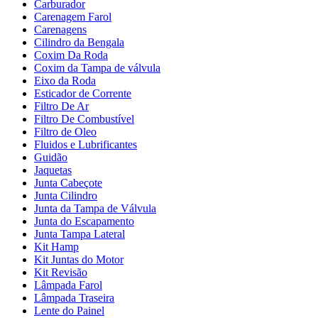
Carburador
Carenagem Farol
Carenagens
Cilindro da Bengala
Coxim Da Roda
Coxim da Tampa de válvula
Eixo da Roda
Esticador de Corrente
Filtro De Ar
Filtro De Combustível
Filtro de Oleo
Fluidos e Lubrificantes
Guidão
Jaquetas
Junta Cabeçote
Junta Cilindro
Junta da Tampa de Válvula
Junta do Escapamento
Junta Tampa Lateral
Kit Hamp
Kit Juntas do Motor
Kit Revisão
Lâmpada Farol
Lâmpada Traseira
Lente do Painel