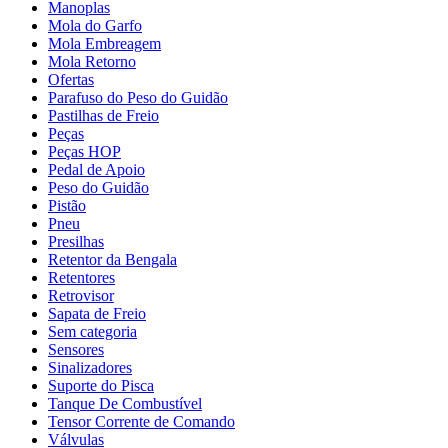
Manoplas
Mola do Garfo
Mola Embreagem
Mola Retorno
Ofertas
Parafuso do Peso do Guidão
Pastilhas de Freio
Peças
Peças HOP
Pedal de Apoio
Peso do Guidão
Pistão
Pneu
Presilhas
Retentor da Bengala
Retentores
Retrovisor
Sapata de Freio
Sem categoria
Sensores
Sinalizadores
Suporte do Pisca
Tanque De Combustível
Tensor Corrente de Comando
Válvulas