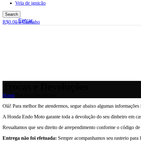
Vela de ignição
Search
Entrar
R$
0.00
0
Carrinho
Trocas e Devoluções
Home
Trocas e Devoluções
Olá! Para melhor lhe atendermos, segue abaixo algumas informações 
A Honda Endo Moto garante toda a devolução do seu dinheiro em caso
Ressaltamos que seu direito de arrependimento conforme o código de 
Entrega não foi efetuada:
Sempre acompanhamos seu rastreio para lhe