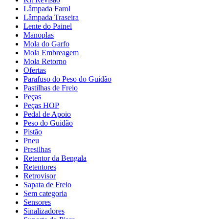
Lâmpada Farol
Lâmpada Traseira
Lente do Painel
Manoplas
Mola do Garfo
Mola Embreagem
Mola Retorno
Ofertas
Parafuso do Peso do Guidão
Pastilhas de Freio
Peças
Peças HOP
Pedal de Apoio
Peso do Guidão
Pistão
Pneu
Presilhas
Retentor da Bengala
Retentores
Retrovisor
Sapata de Freio
Sem categoria
Sensores
Sinalizadores