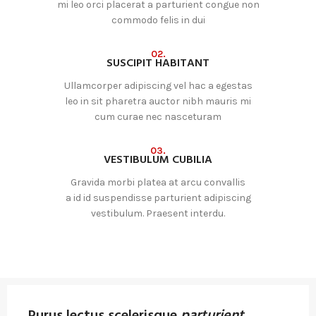
mi leo orci placerat a parturient congue non
commodo felis in dui
02.
SUSCIPIT HABITANT
Ullamcorper adipiscing vel hac a egestas
leo in sit pharetra auctor nibh mauris mi
cum curae nec nasceturam
03.
VESTIBULUM CUBILIA
Gravida morbi platea at arcu convallis
a id id suspendisse parturient adipiscing
vestibulum. Praesent interdu.