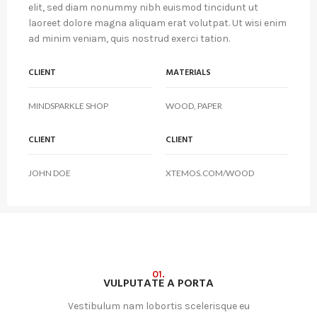
elit, sed diam nonummy nibh euismod tincidunt ut
laoreet dolore magna aliquam erat volutpat. Ut wisi enim
ad minim veniam, quis nostrud exerci tation.
CLIENT
MATERIALS
MINDSPARKLE SHOP
WOOD, PAPER
CLIENT
CLIENT
JOHN DOE
XTEMOS.COM/WOOD
01.
VULPUTATE A PORTA
Vestibulum nam lobortis scelerisque eu