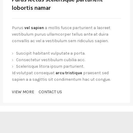
Purus lectus scelerisque
parturient
lobortis namar
Purus
vel sapien
a mollis fusce parturient a laoreet
vestibulum purus ullamcorper tellus ante at duira
convallis ac vel a vestibulum sem ridiculus sapien.
Suscipit habitant vulputate a porta.
Consectetur vestibulum cubilia acc.
Scelerisque litora ipsum parturient.
Id volutpat consequat
arcu tristique
praesent sed
sapien a a sagittis sit condimentum hac ut congue.
VIEW MORE
CONTACT US