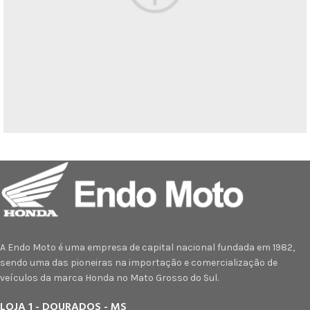
Netus eu mollis hac dignis
Furniture
A Endo Moto é uma empresa de capital nacional fundada em 1982,
sendo uma das pioneiras na importação e comercialização de
veículos da marca Honda no Mato Grosso do Sul.
LOJA 1 - DOURADOS - MS