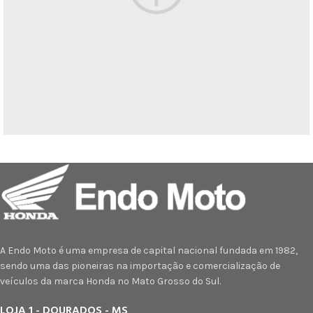
Leo uteu ullamcorper
Kitchen
A Endo Moto é uma empresa de capital nacional fundada em 1982,
sendo uma das pioneiras na importação e comercialização de
veículos da marca Honda no Mato Grosso do Sul.
LOJA 1 - DOURADOS - MS