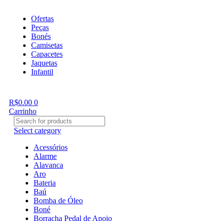
Ofertas
Peças
Bonés
Camisetas
Capacetes
Jaquetas
Infantil
R$
0.00
0
Carrinho
Select category
Acessórios
Alarme
Alavanca
Aro
Bateria
Baú
Bomba de Óleo
Boné
Borracha Pedal de Apoio