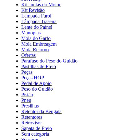
Kit Juntas do Motor
Kit Revisão
Lâmpada Farol
Lâmpada Traseira
Lente do Painel
Manoplas
Mola do Garfo
Mola Embreagem
Mola Retorno
Ofertas
Parafuso do Peso do Guidão
Pastilhas de Freio
Peças
Peças HOP
Pedal de Apoio
Peso do Guidão
Pistão
Pneu
Presilhas
Retentor da Bengala
Retentores
Retrovisor
Sapata de Freio
Sem categoria
Sensores