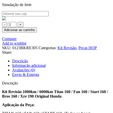
Simulação de frete
KIT
REVISÃO
Adicionar ao carrinho
1000KM
/
Compare
6000KM
Add to wishlist
TITAN
SKU:
0123BKRE305
Categorias:
Kit Revisão
,
Peças HOP
160
Share:
/
FAN
Descrição
160
Informação adicional
/
Avaliações (0)
START
Envio & Entrega
160
/
Descrição
BROS
Kit Revisão 1000km / 6000km Titan 160 / Fan 160 / Start 160 /
160
Bros 160 / Xre 190 Original Honda
/
XRE
Aplicação da Peça:
190
ORIGINAL