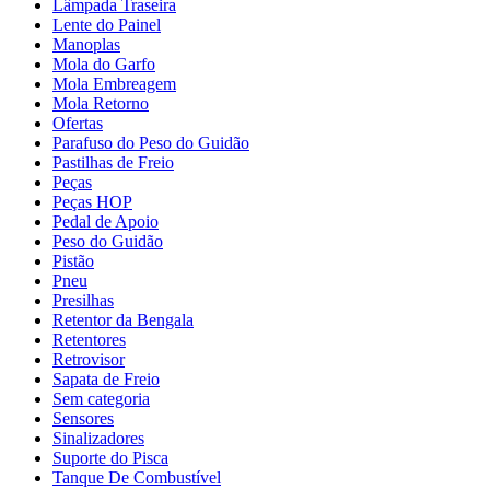
Lâmpada Traseira
Lente do Painel
Manoplas
Mola do Garfo
Mola Embreagem
Mola Retorno
Ofertas
Parafuso do Peso do Guidão
Pastilhas de Freio
Peças
Peças HOP
Pedal de Apoio
Peso do Guidão
Pistão
Pneu
Presilhas
Retentor da Bengala
Retentores
Retrovisor
Sapata de Freio
Sem categoria
Sensores
Sinalizadores
Suporte do Pisca
Tanque De Combustível