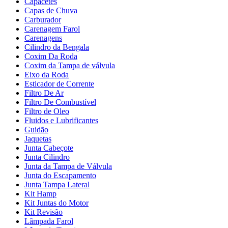
Capacetes
Capas de Chuva
Carburador
Carenagem Farol
Carenagens
Cilindro da Bengala
Coxim Da Roda
Coxim da Tampa de válvula
Eixo da Roda
Esticador de Corrente
Filtro De Ar
Filtro De Combustível
Filtro de Oleo
Fluidos e Lubrificantes
Guidão
Jaquetas
Junta Cabeçote
Junta Cilindro
Junta da Tampa de Válvula
Junta do Escapamento
Junta Tampa Lateral
Kit Hamp
Kit Juntas do Motor
Kit Revisão
Lâmpada Farol