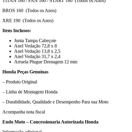
TITAN 160 / FAN 160 / START 160 (Todos os Anos)
HONDA
quantidade
BROS 160 (Todos os Anos)
XRE 190 (Todos os Anos)
Itens Inclusos:
Junta Tampa Cabeçote
Anel Vedação 72,8 x 8
Anel Vedação 13,8 x 2,5
Anel Vedação 31,7 x 2,4
Arruela Plugue Drenagem 12 mm
Honda Peças Genuínas
– Produto Original
– Linha de Montagem Honda
– Durabilidade, Qualidade e Desempenho Para sua Moto
Acompanha nota fiscal
Endo Moto – Concessionaria Autorizada Honda
Informação adicional