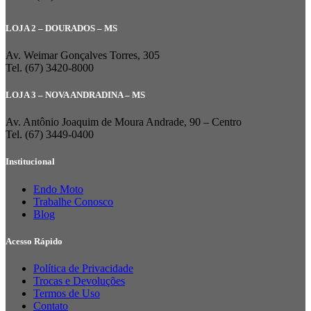
LOJA 2 – DOURADOS – MS
Av. Weimar Gonçalves Torres, 305
Tel. (67) 3420-8000
LOJA 3 – NOVA ANDRADINA – MS
Av. Antônio Joaquim de Moura Andrade, 90 – Centro
Tel. (67) 3449-0400
Institucional
Endo Moto
Trabalhe Conosco
Blog
Acesso Rápido
Política de Privacidade
Trocas e Devoluções
Termos de Uso
Contato