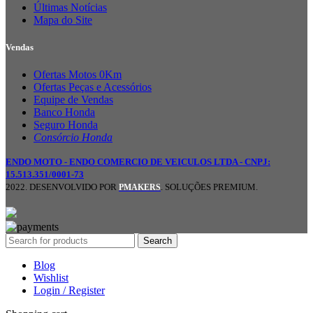
Últimas Notícias
Mapa do Site
Vendas
Ofertas Motos 0Km
Ofertas Peças e Acessórios
Equipe de Vendas
Banco Honda
Seguro Honda
Consórcio Honda
ENDO MOTO - ENDO COMERCIO DE VEICULOS LTDA - CNPJ:
15.513.351/0001-73
2022. DESENVOLVIDO POR
. SOLUÇÕES PREMIUM.
PMAKERS
Search
Blog
Wishlist
Login / Register