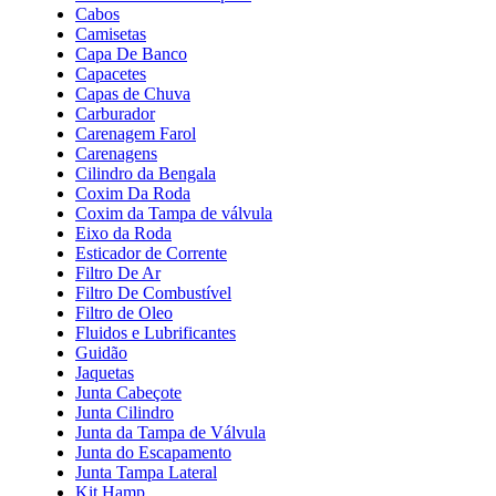
Cabos
Camisetas
Capa De Banco
Capacetes
Capas de Chuva
Carburador
Carenagem Farol
Carenagens
Cilindro da Bengala
Coxim Da Roda
Coxim da Tampa de válvula
Eixo da Roda
Esticador de Corrente
Filtro De Ar
Filtro De Combustível
Filtro de Oleo
Fluidos e Lubrificantes
Guidão
Jaquetas
Junta Cabeçote
Junta Cilindro
Junta da Tampa de Válvula
Junta do Escapamento
Junta Tampa Lateral
Kit Hamp