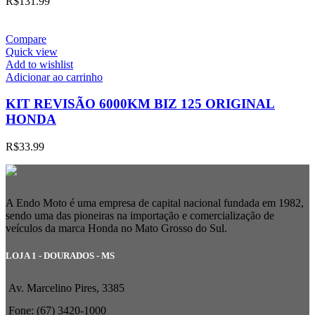
R$
131.99
Compare
Quick view
Add to wishlist
Adicionar ao carrinho
KIT REVISÃO 6000KM BIZ 125 ORIGINAL
HONDA
R$
33.99
A Endo Moto é uma empresa de capital nacional fundada em 1982,
sendo uma das pioneiras na importação e comercialização de
veículos da marca Honda no Mato Grosso do Sul.
LOJA 1 - DOURADOS - MS
Av. Marcelino Pires, 3385
Fone: (67) 3420-1000