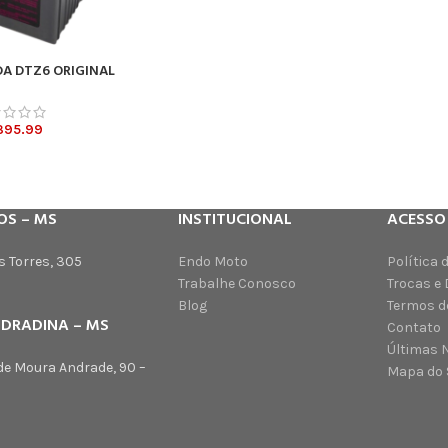
A DTZ6 ORIGINAL
INHO
395.99
OS – MS
INSTITUCIONAL
ACESSO
s Torres, 305
Endo Moto
Política 
Trabalhe Conosco
Trocas e
Blog
Termos d
NDRADINA – MS
Contato
Últimas 
de Moura Andrade, 90 –
Mapa do 