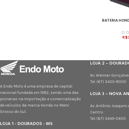
BATERIA HOND
ADICIONAR AO CARR
R$
LOJA 2 – DOURAD
Av. Weimar Gonçalve
Tel. (67) 3420-8000
A Endo Moto é uma empresa de capital
nacional fundada em 1982, sendo uma das
LOJA 3 – NOVA A
pioneiras na importação e comercialização
de veículos da marca Honda no Mato
Av. Antônio Joaquim 
Grosso do Sul.
Centro
Tel. (67) 3449-0400
LOJA 1 - DOURADOS - MS