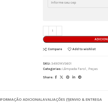
ADICIO
Compare
Add to wishlist
SKU:
34901KVS601
Categorias:
Lâmpada Farol
,
Peças
Share:
NFORMAÇÃO ADICIONAL
AVALIAÇÕES (1)
ENVIO & ENTREGA