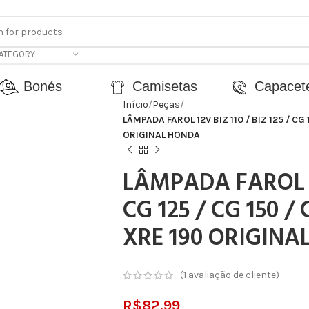
CATEGORY
Bonés
Camisetas
Capacet
Início
Peças
LÂMPADA FAROL 12V BIZ 110 / BIZ 125 / CG 
ORIGINAL HONDA
LÂMPADA FAROL 12
CG 125 / CG 150 / 
XRE 190 ORIGINA
(
1
avaliação de cliente)
R$
82.99