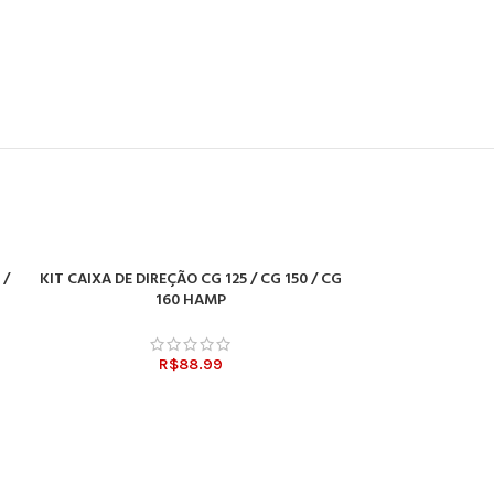
 /
KIT CAIXA DE DIREÇÃO CG 125 / CG 150 / CG
KIT EMBREGEM CG
ADICIONAR AO CARRINHO
ADICIONAR AO CA
160 HAMP
R$
88.99