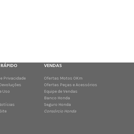
 RÁPIDO
VENDAS
de Privacidade
Ofertas Motos 0Km
 Devoluções
Ofertas Peças e Acessórios
e Uso
Equipe de Vendas
Banco Honda
Notícias
Seguro Honda
Site
Consórcio Honda