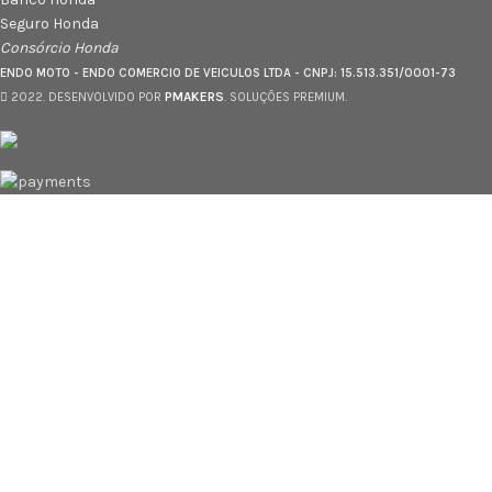
Seguro Honda
Consórcio Honda
ENDO MOTO - ENDO COMERCIO DE VEICULOS LTDA - CNPJ: 15.513.351/0001-73
PMAKERS
2022. DESENVOLVIDO POR
. SOLUÇÕES PREMIUM.