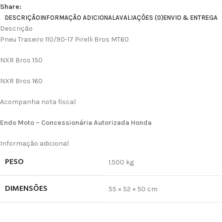
Share:
DESCRIÇÃO
INFORMAÇÃO ADICIONAL
AVALIAÇÕES (0)
ENVIO & ENTREGA
Descrição
Pneu Traseiro 110/90-17 Pirelli Bros MT60
NXR Bros 150
NXR Bros 160
Acompanha nota fiscal
Endo Moto – Concessionária Autorizada Honda
Informação adicional
PESO
1.500 kg
DIMENSÕES
55 × 52 × 50 cm