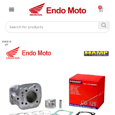
0
SOLD O
UT