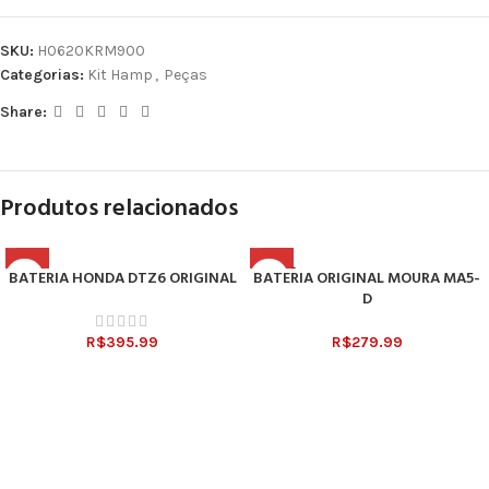
SKU:
H0620KRM900
Categorias:
Kit Hamp
,
Peças
Share:
Produtos relacionados
SOLD O
BATERIA HONDA DTZ6 ORIGINAL
BATERIA ORIGINAL MOURA MA5-
UT
D
R$
395.99
R$
279.99