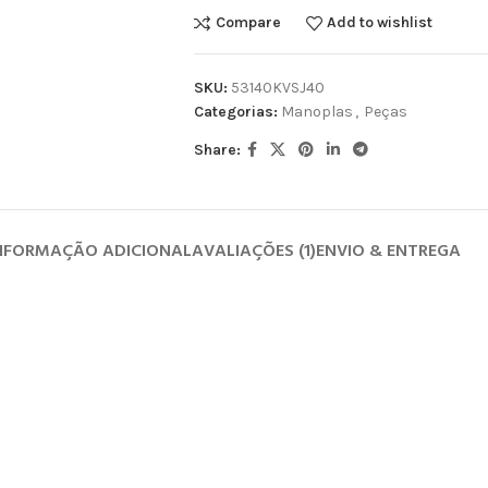
Compare
Add to wishlist
SKU:
53140KVSJ40
Categorias:
Manoplas
,
Peças
Share:
NFORMAÇÃO ADICIONAL
AVALIAÇÕES (1)
ENVIO & ENTREGA