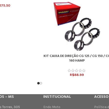
275.50
KIT CAIXA DE DIREÇÃO CG 125 / CG 150 / C
ADICIONAR AO CARRINHO
160 HAMP
R$
88.99
OS – MS
INSTITUCIONAL
ACESSO
s Torres, 305
Endo Moto
Política 