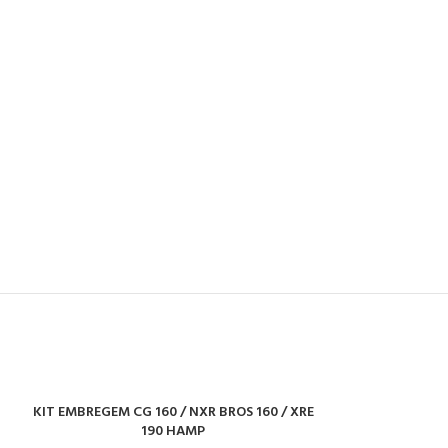
KIT EMBREGEM CG 160 / NXR BROS 160 / XRE
KIT FAROL CG 15
ADICIONAR AO CARRINHO
ADICIONAR AO CA
190 HAMP