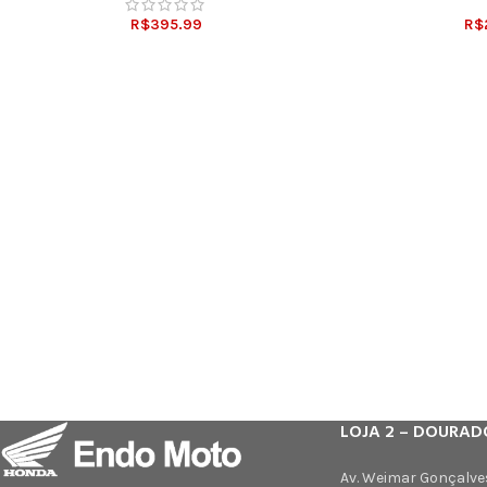
R$
395.99
R$
LOJA 2 – DOURAD
Av. Weimar Gonçalve