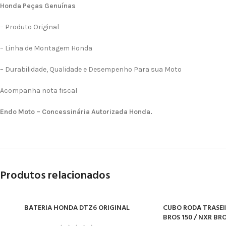
Honda Peças Genuínas
– Produto Original
– Linha de Montagem Honda
– Durabilidade, Qualidade e Desempenho Para sua Moto
Acompanha nota fiscal
Endo Moto – Concessinária Autorizada Honda.
Produtos relacionados
BATERIA HONDA DTZ6 ORIGINAL
CUBO RODA TRASEIR
ADICIONAR AO CARRINHO
ADICIONAR AO CARR
BROS 150 / NXR BRO